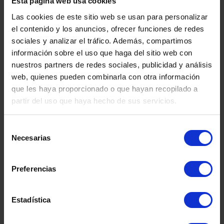
Esta página web usa cookies
Utiliza materiales de embalaje de calidad
Las cookies de este sitio web se usan para personalizar
el contenido y los anuncios, ofrecer funciones de redes
para proteger tus pertenencias. Las cajas
sociales y analizar el tráfico. Además, compartimos
resistentes, el plástico de burbujas y las
información sobre el uso que haga del sitio web con
nuestros partners de redes sociales, publicidad y análisis
mantas para mudanzas pueden ayudar a
web, quienes pueden combinarla con otra información
evitar daños
durante el almacenamiento.
que les haya proporcionado o que hayan recopilado a
partir del uso que haya hecho de sus servicios.
Rotación de Artículos
Selección
Necesarias
Si estás almacenando artículos de
de
consentimiento
temporada, asegúrate de rotar los artículos
Preferencias
según la época del año. Cuando buscas el
alquiler de trasteros cerca de mi, lo ideal es
Estadística
colocar los objetos que necesitarás pronto