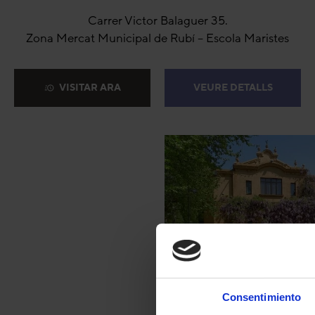
Carrer Victor Balaguer 35.
Zona Mercat Municipal de Rubí – Escola Maristes
VISITAR ARA
VEURE DETALLS
Consentimiento