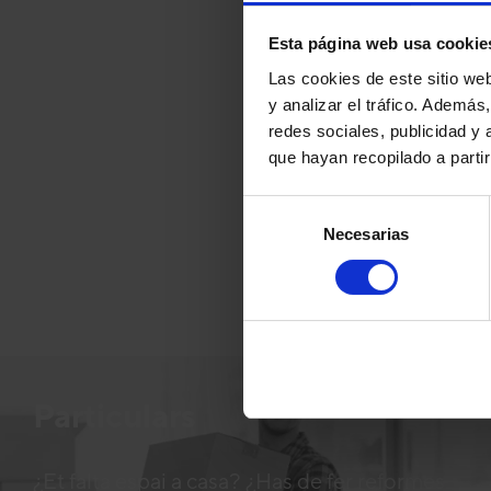
Esta página web usa cookie
TRASTERS LL
Las cookies de este sitio we
y analizar el tráfico. Ademá
redes sociales, publicidad y
Carrer Al
que hayan recopilado a parti
Zona 
Selección
Necesarias
de
VISITAR ARA
consentimiento
Particulars
¿Et falta espai a casa? ¿Has de fer reformes