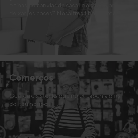
o t’has de canviar de casa i no saps a on
deixar les coses? Nosaltres t’ho guardem
Comerços
Guarda els stocks que no et caben a dins
del teu negoci.