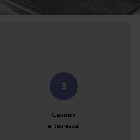
3
Gaudeix
el teu espai