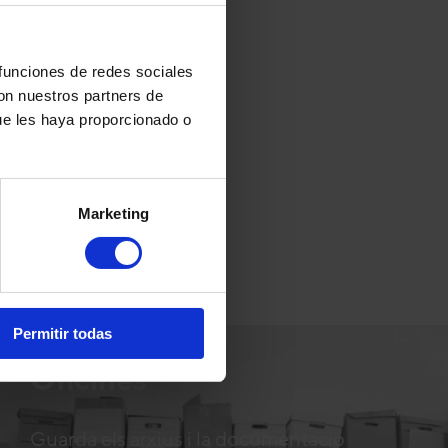
T JOAN DESPÍ
 funciones de redes sociales
con nuestros partners de
ue les haya proporcionado o
arcelona 25
Sant Joan Despí
Marketing
VEURE DETALLS
Permitir todas
Oficines
Guarda els arxius i la documentació