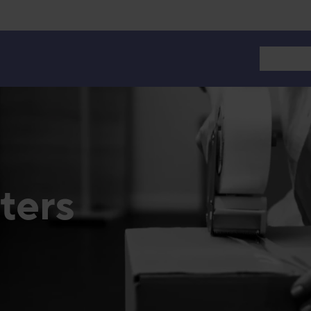
Lloguer 
ters