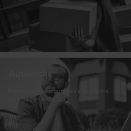
Autònoms
Emmagatzema o guarda els teus estris,
materials o productes.