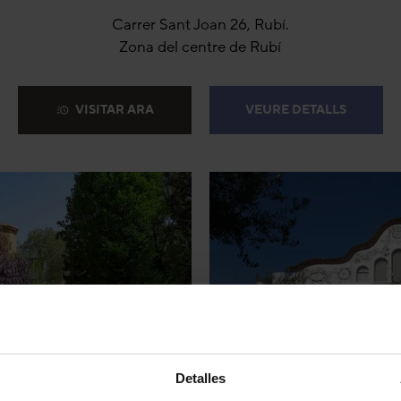
Carrer Sant Joan 26, Rubí.
Zona del centre de Rubí
VISITAR ARA
VEURE DETALLS
Detalles