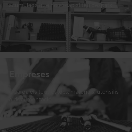
acumulada que no et cap al teu despatx
Empreses
Guarda els teus estocs, materials, utensilis
o documentació