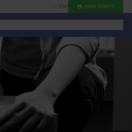
CAT
ESP
ÀREA CLIENTS
de trasters
Guia de mides
Blog
FAQ
Contacte