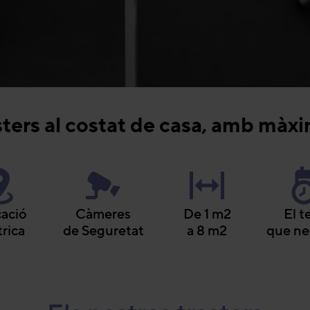
asters al costat de casa, amb màxi
ació
Càmeres
De 1 m2
El 
rica
de Seguretat
a 8 m2
que ne