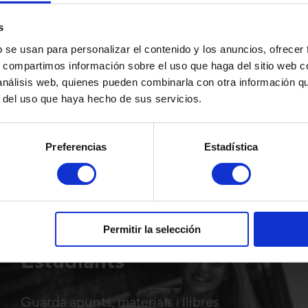
s
EIDA CAPPONT
TRASTERS SAN
b se usan para personalizar el contenido y los anuncios, ofrecer
s, compartimos información sobre el uso que haga del sitio web 
 análisis web, quienes pueden combinarla con otra información q
fons II, 8
Avinguda B
r del uso que haya hecho de sus servicios.
Cappont
Zona centre de 
Preferencias
Estadística
VEURE DETALLS
VISITAR ARA
Permitir la selección
Estudiants
Guarda apunts, materials i llibres