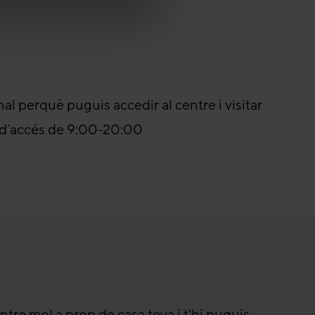
nal perquè puguis accedir al centre i visitar
ri d’accés de 9:00-20:00
ntre mol a prop de casa teva i t'hi puguis