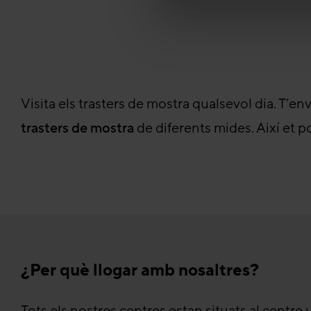
Visita els trasters de mostra qualsevol dia. T’en
trasters de mostra
de diferents mides. Així et 
¿Per què llogar amb nosaltres?
Tots els nostres centres estan situats al centre