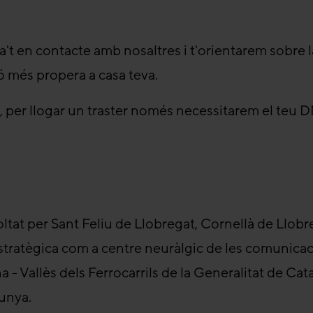
sa't en contacte amb nosaltres i t'orientarem sobre 
ó més propera a casa teva.
ys, per llogar un traster només necessitarem el teu 
oltat per Sant Feliu de Llobregat, Cornellà de Llobr
stratègica com a centre neuràlgic de les comunicac
na - Vallès dels Ferrocarrils de la Generalitat de Cat
lunya.