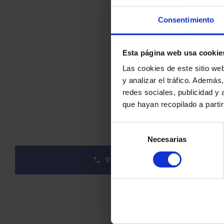
Accés
Ubic
Consentimiento
24 hores
cént
Esta página web usa cookie
Las cookies de este sitio we
y analizar el tráfico. Ademá
redes sociales, publicidad y
que hayan recopilado a parti
Selección
Necesarias
de
consentimiento
931 890 902