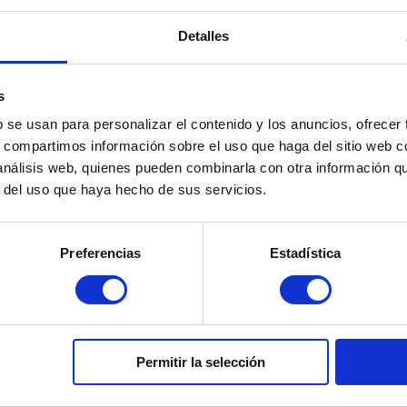
ació
Càmeres
De 1 m2
El 
Detalles
rica
de Seguretat
a 8 m2
que ne
s
b se usan para personalizar el contenido y los anuncios, ofrecer
s, compartimos información sobre el uso que haga del sitio web 
 análisis web, quienes pueden combinarla con otra información q
r del uso que haya hecho de sus servicios.
Contacta amb nosaltres
Preferencias
Estadística
614 294 086
Permitir la selección