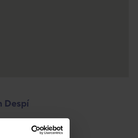
n Despí