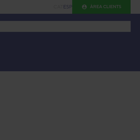
CAT
ESP
ÀREA CLIENTS
de trasters
Guia de mides
Blog
FAQ
Contacte