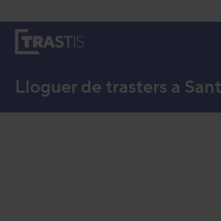
Vés
al
contingut
Lloguer de trasters a San