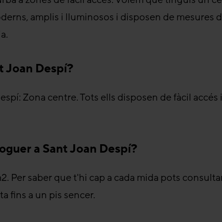
derns, amplis i lluminosos i disposen de mesures 
a.
nt Joan Despí?
spí: Zona centre. Tots ells disposen de fàcil accés 
loguer a Sant Joan Despí?
m2. Per saber que t'hi cap a cada mida pots consulta
 fins a un pis sencer.