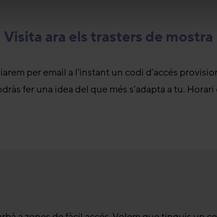
Visita ara els trasters de mostra
viarem per email a l’instant un codi d’accés provisio
podràs fer una idea del que més s’adapta a tu. Hora
 urbà a zones de fàcil accés. Volem que tinguis un ce