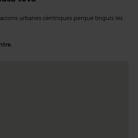
cacions urbanes cèntriques perquè tinguis les
ntre
.