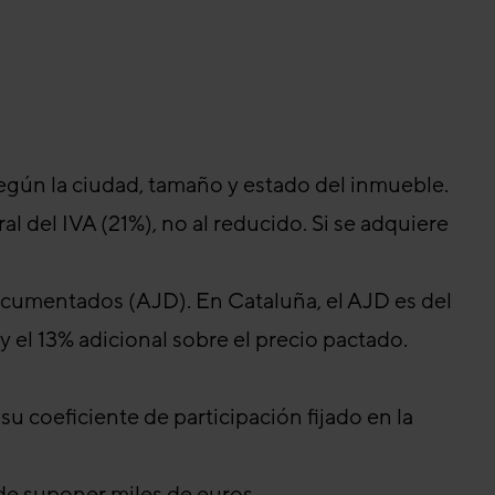
egún la ciudad, tamaño y estado del inmueble.
l del IVA (21%), no al reducido. Si se adquiere
ocumentados (AJD). En Cataluña, el AJD es del
 el 13% adicional sobre el precio pactado.
u coeficiente de participación fijado en la
ede suponer miles de euros.