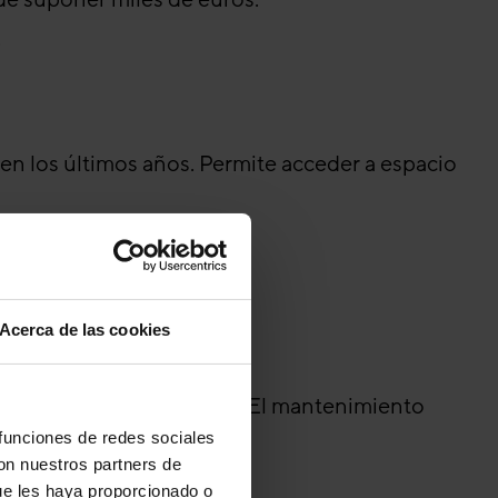
.
n los últimos años. Permite acceder a espacio
Acerca de las cookies
trato.
sistemas contra incendios. El mantenimiento
 funciones de redes sociales
con nuestros partners de
ue les haya proporcionado o