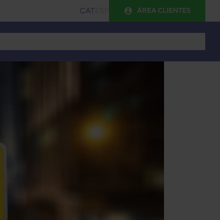
CAT
ESP
ÁREA CLIENTES
trasteros
Guía de tamaños
Blog
FAQ
Contacto