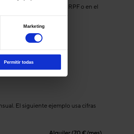
ica es gasto deducible en IRPF o en el
Marketing
Permitir todas
nsual. El siguiente ejemplo usa cifras
Alquiler (70 €/mes)