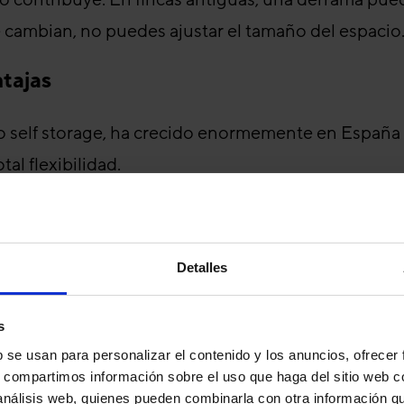
 cambian, no puedes ajustar el tamaño del espacio
ntajas
mo
self storage
, ha crecido enormemente en España e
al flexibilidad.
 desde el primer día.
Detalles
gún tus necesidades con un simple cambio de con
s
de vigilancia 24/7, control de acceso individual y 
b se usan para personalizar el contenido y los anuncios, ofrecer
s, compartimos información sobre el uso que haga del sitio web 
nsual es el coste total, sin sorpresas anuales.
 análisis web, quienes pueden combinarla con otra información q