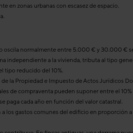
nte en zonas urbanas con escasez de espacio.
a.
ero oscila normalmente entre 5.000 € y 30.000 € s
 independiente a la vivienda, tributa al tipo genera
el tipo reducido del 10%.
o de la Propiedad e Impuesto de Actos Jurídicos D
tales de compraventa pueden suponer entre el 10% y
 paga cada año en función del valor catastral.
 a los gastos comunes del edificio en proporción a s
stero contribuye. En fincas antiguas, una derrama pu