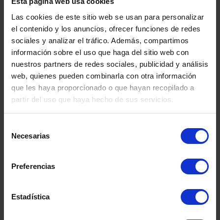
Esta página web usa cookies
Ajustes finales:
Realiza los ajustes
Las cookies de este sitio web se usan para personalizar
el contenido y los anuncios, ofrecer funciones de redes
necesarios para asegurar que la puerta esté
sociales y analizar el tráfico. Además, compartimos
perfectamente alineada y funcione sin
información sobre el uso que haga del sitio web con
problemas.
nuestros partners de redes sociales, publicidad y análisis
web, quienes pueden combinarla con otra información
Mantenimiento Posterior a la
que les haya proporcionado o que hayan recopilado a
partir del uso que haya hecho de sus servicios.
Instalación
Selección
Después de instalar la puerta trastero, es
Necesarias
de
importante realizar un
mantenimiento
consentimiento
regular
para mantenerla en buenas
Preferencias
condiciones. Inspecciona la puerta
Estadística
periódicamente en busca de signos de
desgaste o daños y realiza las reparaciones