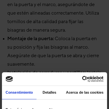
en la puerta y el marco, asegurándote de
que estén alineadas correctamente. Utiliza
tornillos de alta calidad para fijar las
bisagras de manera segura.
Montaje de la puerta:
Coloca la puerta en
su posición y fija las bisagras al marco.
Asegúrate de que la puerta se abra y cierre
suavemente.
Instalación de cerraduras y pestillos:
Instala
las cerraduras y pestillos según las
instrucciones del fabricante. Asegúrate de
Consentimiento
Detalles
Acerca de las cookies
que estén bien alineados y funcionen
correctamente.